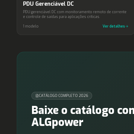
PDUs Inteligentes
PDU Gerenciável DC
PDU gerenciável DC com monitoramento remoto de corrente
e controle de saídas para aplicações críticas.
1
modelo
Ver detalhes
CATÁLOGO COMPLETO 2026
Baixe o catálogo co
ALGpower