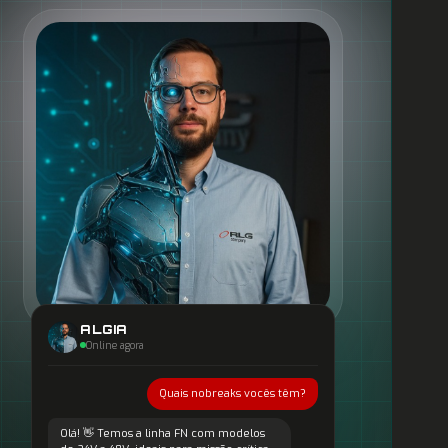
ALGIA
Online agora
Quais nobreaks vocês têm?
Olá! 👋 Temos a linha FN com modelos